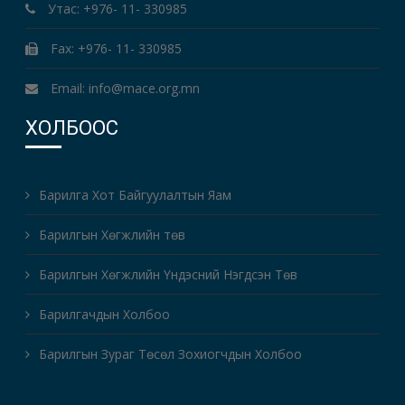
Утас: +976- 11- 330985
Fax: +976- 11- 330985
Email: info@mace.org.mn
ХОЛБООС
Барилга Хот Байгуулалтын Яам
Барилгын Хөгжлийн төв
Барилгын Хөгжлийн Үндэсний Нэгдсэн Төв
Барилгачдын Холбоо
Барилгын Зураг Төсөл Зохиогчдын Холбоо