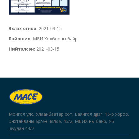
Эхлэх огноо:
2021-03-15
Байршил:
МБИ Холбооны байр
Нийтэлсэн:
2021-03-15
Монгол улс, Улаанбаатар хот, Баянгол дүүрэг, 16-р хороо,
Энхтайваны өргөн чөлөө, 45/2, МБИХ-ны байр, УБ
шуудан 44/7