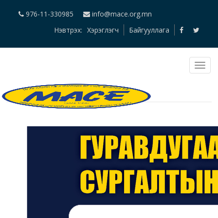
976-11-330985
info@mace.org.mn
Нэвтрэх:
Хэрэглэгч
Байгууллага