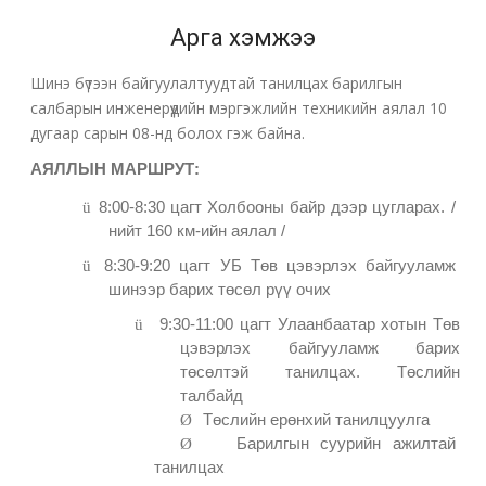
Арга хэмжээ
Шинэ бүтээн байгуулалтуудтай танилцах барилгын
салбарын инженерүүдийн мэргэжлийн техникийн аялал 10
дугаар сарын 08-нд болох гэж байна.
АЯЛЛЫН МАРШРУТ
:
ü
8:00
-8:30
цагт Холбоон
ы байр
дээр цуглара
х. /
нийт
160
км-ийн аялал
/
ü
8:30-9:20 цагт УБ Төв цэвэрлэх байгууламж
шинээр барих төсөл рүү очих
ü
9
:
3
0-1
1
:00 цагт Улаанбаатар хотын
Төв
цэвэрлэх байгууламж барих
төсөлтэй танилцах. Төслийн
талбайд
Ø
Төслийн
ерөнхий танилцуулга
Ø
Барилгын суурийн ажилтай
танилцах