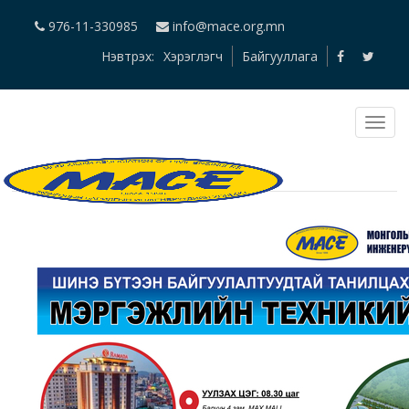
976-11-330985
info@mace.org.mn
Нэвтрэх:
Хэрэглэгч
Байгууллага