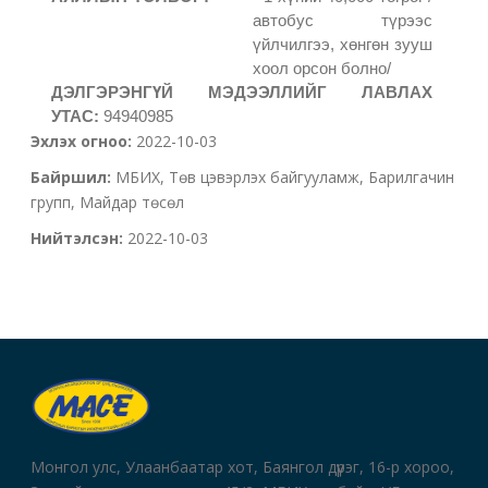
автобус түрээс
үйлчилгээ, хөнгөн зууш
хоол орсон болно/
ДЭЛГЭРЭНГҮЙ МЭДЭЭЛЛИЙГ ЛАВЛАХ
УТАС:
94940985
Эхлэх огноо:
2022-10-03
Байршил:
МБИХ, Төв цэвэрлэх байгууламж, Барилгачин
групп, Майдар төсөл
Нийтэлсэн:
2022-10-03
Монгол улс, Улаанбаатар хот, Баянгол дүүрэг, 16-р хороо,