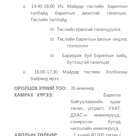
ü
14:40-16:00 Их Майдар төслийн барилгын
талбайд барилгын ажилтай танилцах.
Төслийн талбайд
Ø
Төслийн ерөнхий танилцуулга
Ø
Төслийн барилгын ажлын онцлог,
технологи
Ø
Баригдаж буй барилгын хийц,
бүтээцтэй танилцах
ü
16:00-17:30 Майдар төслөөс Холбооны
байранд ирэх
ОРОЛЦОХ ХҮНИЙ ТОО
: 35 инженер
ХАМРАХ ХҮРЭЭ:
Барилга
байгууламжийн зураг
төсөл, угсралт, УХАТ,
ДХАС-н инженерүүд,
сонирхсон бусад
чиглэлийн инженерүүд
АЯЛЛЫН ТӨЛБӨР:
1 хүний 40,000 төгрөг /