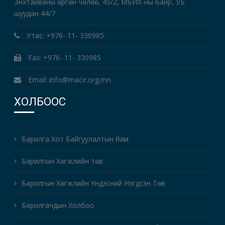
Энхтайваны өргөн чөлөө, 45/2, МБИХ-ны байр, УБ
шуудан 44/7
Утас: +976- 11- 330985
Fax: +976- 11- 330985
Email: info@mace.org.mn
ХОЛБООС
Барилга Хот Байгуулалтын Яам
Барилгын Хөгжлийн төв
Барилгын Хөгжлийн Үндэсний Нэгдсэн Төв
Барилгачдын Холбоо