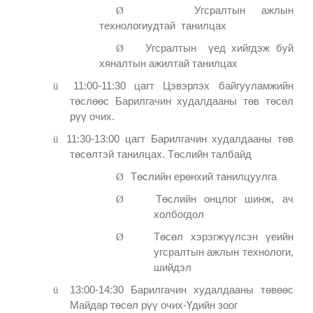
Ø
Угсралтын ажлын
технологиудтай танилцах
Ø
Угсралтын үед хийгдэж буй
хяналтын ажилтай танилцах
ü
11:00-11:30 цагт Цэвэрлэх байгууламжийн
төслөөс Барилгачин худалдааны төв төсөл
рүү очих.
ü
11:30-13:00 цагт Барилгачин худалдааны төв
төсөлтэй танилцах. Төслийн талбайд
Ø
Төслийн ерөнхий танилцуулга
Ø
Төслийн онцлог шинж, ач
холбогдол
Ø
Төсөл хэрэгжүүлсэн үеийн
угсралтын ажлын технологи,
шийдэл
ü
13:00-14:30 Барилгачин худалдааны төвөөс
Майдар төсөл рүү очих-Үдийн зоог