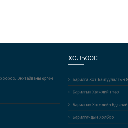
ХОЛБООС
-р хороо, Энхтайваны өргөн
Барилга Хот Байгуулалтын 
Барилгын Хөгжлийн төв
Барилгын Хөгжлийн Үндэсний
Барилгачдын Холбоо