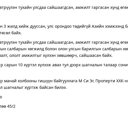
эвтрүүлэн тухайн улсдаа сайшаагдсан, амжилт гаргасан хүнд өгө
өн 3 жилд хийж дууссан, улс орондоо төдийгүй Азийн хэмжээнд 
төсөл байх.
эвтрүүлэн тухайн улсдаа сайшаагдсан, амжилт гаргасан хүнд өг
гын салбарын хөгжилд болон олон улсын барилгын салбарын хөг
улалт, ололт амжилтыг хүлээн зөвшөөрч, сайшаасан байх.
р сарын 10 хүртэл хүлээж авах тул дээрх шагналын талаар сон
р манай холбооны гишүүн байгууллага М Си Эс Проперти ХХК-н
л шагналыг хүртэж байсан билээ.
о
лөө 45/2