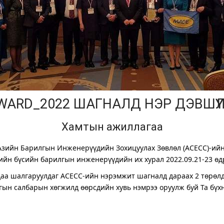
ARD_2022 ШАГНАЛД НЭР ДЭВШҮҮ
Хамтын ажиллагаа
ийн Барилгын Инженерүүдийн Зохицуулах Зөвлөл (ACECC)-ийн г
зийн бүсийн барилгын инженерүүдийн их хурал 2022.09.21-23 өдр
удаа шалгаруулдаг АСЕСС-ийн нэрэмжит шагналд дараах 2 төрөлд
лгын салбарын хөгжилд өөрсдийн хувь нэмрээ оруулж буй
Т
а бүх