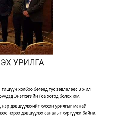
ЛЭХ УРИЛГА
ишүүн холбоо бөгөөд тус зөвлөлөөс 3 жил
үүдэд Энэтхэгийн Гоа хотод болох юм.
 нэр дэвшүүлэхийг хүссэн урилгыг манай
нээс нэрээ дэвшүүлэх саналыг хүргүүлж байна.