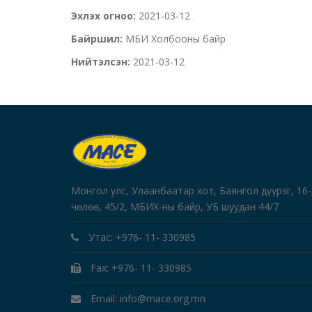
Эхлэх огноо:
2021-03-12
Байршил:
МБИ Холбооны байр
Нийтэлсэн:
2021-03-12
Монгол улс, Улаанбаатар хот, Баянгол дүүрэг, 16
чөлөө, 45/2, МБИХ-ны байр, УБ шуудан 44/7
Утас: +976- 11- 330985
Fax: +976- 11- 330985
Email: info@mace.org.mn