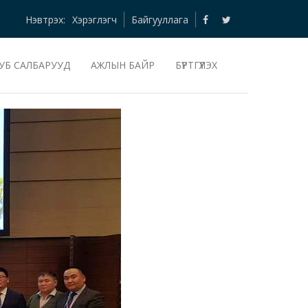
Нэвтрэх:
Хэрэглэгч
Байгууллага
УБ САЛБАРУУД
АЖЛЫН БАЙР
БҮРТГҮҮЛЭХ