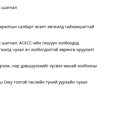
х шагнал
барилгын салбарт өсөлт хөгжилд гайхамшигтай
өх шагнал: АСЕСС-ийн гишүүн холбоодод
жилд чухал ач холбогдолтой хөрөнгө оруулалт
ирхож, нэр дэвшүүлэхийг хүсвэл манай холбооны
ы Оюу толгой төслийн гүний уурхайн чухал