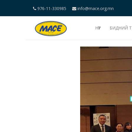
976-11-330985
info@mace.org.mn
НҮҮР
БИДНИЙ Т