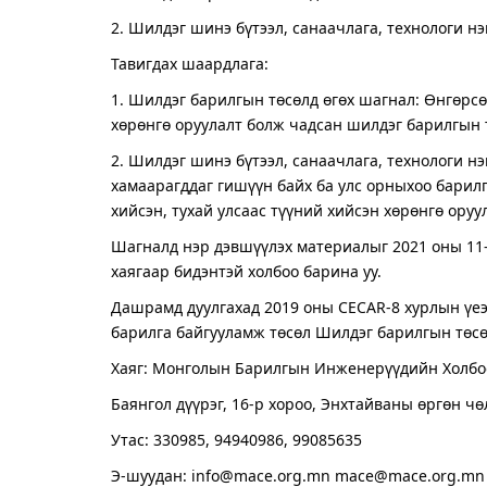
2. Шилдэг шинэ бүтээл, санаачлага, технологи н
Тавигдах шаардлага:
1. Шилдэг барилгын төсөлд өгөх шагнал: Өнгөрс
хөрөнгө оруулалт болж чадсан шилдэг барилгын 
2. Шилдэг шинэ бүтээл, санаачлага, технологи н
хамаарагддаг гишүүн байх ба улс орныхоо барил
хийсэн, тухай улсаас түүний хийсэн хөрөнгө ору
Шагналд нэр дэвшүүлэх материалыг 2021 оны 11-
хаягаар бидэнтэй холбоо барина уу.
Дашрамд дуулгахад 2019 оны CECAR-8 хурлын үеэ
барилга байгууламж төсөл Шилдэг барилгын төсө
Хаяг: Монголын Барилгын Инженерүүдийн Холбо
Баянгол дүүрэг, 16-р хороо, Энхтайваны өргөн чө
Утас: 330985, 94940986, 99085635
Э-шуудан: info@mace.org.mn mace@mace.org.mn