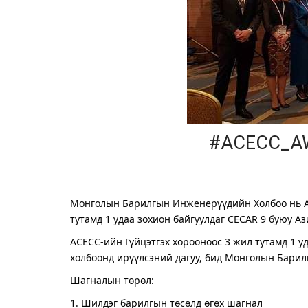
#ACECC_AW
Монголын Барилгын Инженерүүдийн Холбоо нь Аз
тутамд 1 удаа зохион байгуулдаг CECAR 9 буюу А
АСЕСС-ийн Гүйцэтгэх хорооноос 3 жил тутамд 1 
холбоонд ирүүлсэний дагуу, бид Монголын Бари
Шагналын төрөл:
1. Шилдэг барилгын төсөлд өгөх шагнал