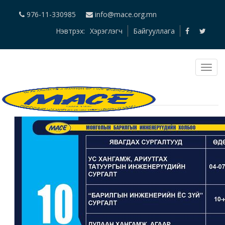
976-11-330985
info@mace.org.mn
Нэвтрэх:
Хэрэглэгч
Байгууллага