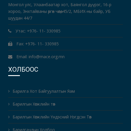
Монгол улс, Улаанбаатар хот, Баянгол дүүрэг, 16-р
хороо, Энхтайваны өргөн чөлөө, 45/2, МБИХ-ны байр, УБ
шуудан 44/7
Утас: +976- 11- 330985
Fax: +976- 11- 330985
Email: info@mace.org.mn
ХОЛБООС
Барилга Хот Байгуулалтын Яам
Барилгын Хөгжлийн төв
Барилгын Хөгжлийн Үндэсний Нэгдсэн Төв
Барилгачдын Холбоо