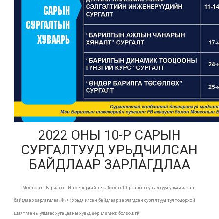
2022 ОНЫ 10-Р САРЫН
СУРГАЛТУУД УРЬДЧИЛСАН
БАЙДЛААР ЗАРЛАГДЛАА
Монголын Барилгын Инженерүүдийн Холбооны 10-р сарын сургалтууд урьдчилсан
байдлаар зарлагдлаа. Жич: Урьдчилсан байдлаар зарлагдсан сургалтууд тул тодорхой
шалтгааны улмаас хугацааны хувьд өөрчлөгдөж болзошгүй