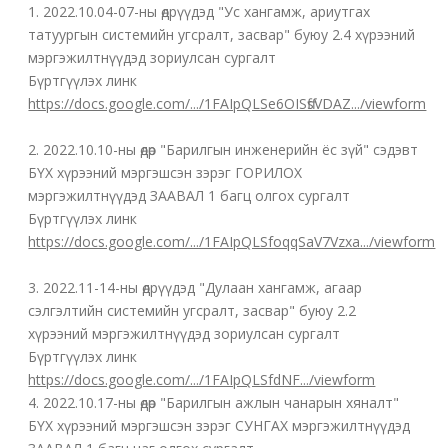
1. 2022.10.04-07-ны өдрүүдэд "Ус хангамж, ариутгах
татуургын системийн угсралт, засвар" буюу 2.4 хүрээний
мэргэжилтнүүдэд зориулсан сургалт
Бүртгүүлэх линк
https://docs.google.com/.../1FAIpQLSe6OISffsVDAZ.../viewform
2. 2022.10.10-ны
өдөр "Барилгын инженерийн ёс зүй" сэдэвт
БҮХ хүрээний мэргэшсэн зэрэг ГОРИЛОХ
мэргэжилтнүүдэд ЗААВАЛ 1 багц олгох сургалт
Бүртгүүлэх линк
https://docs.google.com/.../1FAIpQLSfoqqSaV7Vzxa.../viewform
3. 2022.11-14-ны өдрүүдэд "Дулаан хангамж, агаар
сэлгэлтийн системийн угсралт, засвар" буюу 2.2
хүрээний мэргэжилтнүүдэд зориулсан сургалт
Бүртгүүлэх линк
https://docs.google.com/.../1FAIpQLSfdNF.../viewform
4. 2022.10.17-ны өдөр "Барилгын ажлын чанарын хяналт"
БҮХ хүрээний мэргэшсэн зэрэг СУНГАХ мэргэжилтнүүдэд