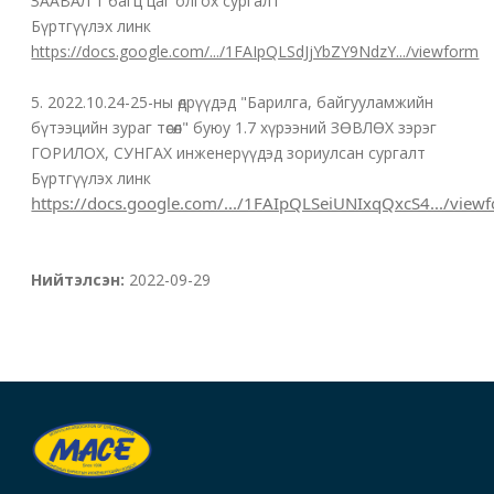
ЗААВАЛ 1 багц цаг олгох сургалт
Бүртгүүлэх линк
https://docs.google.com/.../1FAIpQLSdJjYbZY9NdzY.../viewform
5. 2022.10.24-25-ны өдрүүдэд "Барилга, байгууламжийн
бүтээцийн зураг төсөл" буюу 1.7 хүрээний ЗӨВЛӨХ зэрэг
ГОРИЛОХ, СУНГАХ инженерүүдэд зориулсан сургалт
Бүртгүүлэх линк
https://docs.google.com/.../1FAIpQLSeiUNIxqQxcS4.../view
Нийтэлсэн:
2022-09-29