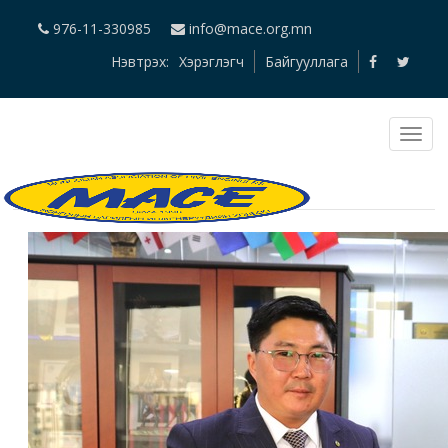
976-11-330985
info@mace.org.mn
Нэвтрэх:
Хэрэглэгч
Байгууллага