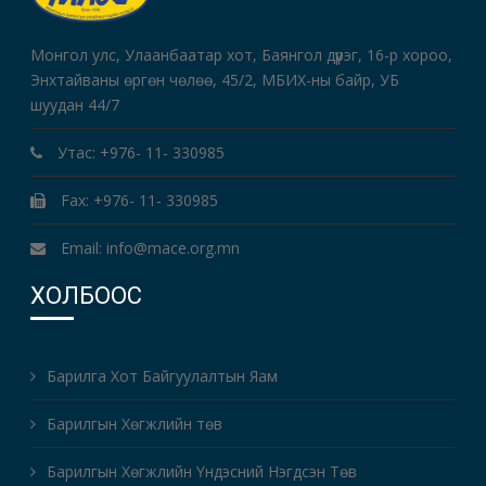
Монгол улс, Улаанбаатар хот, Баянгол дүүрэг, 16-р хороо,
Энхтайваны өргөн чөлөө, 45/2, МБИХ-ны байр, УБ
шуудан 44/7
Утас: +976- 11- 330985
Fax: +976- 11- 330985
Email: info@mace.org.mn
ХОЛБООС
Барилга Хот Байгуулалтын Яам
Барилгын Хөгжлийн төв
Барилгын Хөгжлийн Үндэсний Нэгдсэн Төв