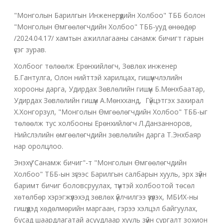
"Монголын Барилгын Инженерүүдийн Холбоо" ТББ болон
"Монголын Өмгөөлөгчдийн Холбоо" ТББ-ууд өнөөдөр
/2024.04.17/ хамтын ажиллагааны санамж бичигт гарын
үсэг зурав.
Холбоог төлөөлж Ерөнхийлөгч, Зөвлөх инженер
Б.Гантулга, Олон нийттэй харилцах, гишүүнчлэлийн
хорооны дарга, Удирдах Зөвлөлийн гишүүн Б.Мөнхбаатар,
Удирдах Зөвлөлийн гишүүн А.Мөнхханд, Гүйцэтгэх захирал
Х.Хонгорзул, "Монголын Өмгөөлөгчдийн Холбоо" ТББ-ыг
төлөөлж тус холбооны Ерөнхийлөгч Л.Данзанноров,
Нийслэлийн өмгөөлөгчдийн зөвлөлийн дарга Т.Энхбаяр
нар оролцлоо.
Энэхүү "Санамж бичиг"-т "Монголын Өмгөөлөгчдийн
Холбоо" ТББ-ын зүгээс Барилгын салбарын хууль, эрх зүйн
баримт бичиг боловсруулах, түүнтэй холбоотой төсөл
хөтөлбөр хэрэгжүүлэхэд зөвлөх үйлчилгээ үзүүлэх, МБИХ-ны
гишүүдэд хөдөлмөрийн маргаан, гэрээ хэлцэл байгуулах,
бусад шаардлагатай асуудлаар хууль зүйн сургалт зохион