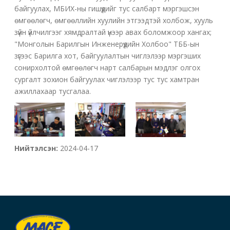
байгуулах, МБИХ-ны гишүүдийг тус салбарт мэргэшсэн
өмгөөлөгч, өмгөөллийн хуулийн этгээдтэй холбож, хууль
зүйн үйлчилгээг хямдралтай үнээр авах боломжоор хангах;
"Монголын Барилгын Инженерүүдийн Холбоо" ТББ-ын
зүгээс Барилга хот, байгуулалтын чиглэлээр мэргэших
сонирхолтой өмгөөлөгч нарт салбарын мэдлэг олгох
сургалт зохион байгуулах чиглэлээр тус тус хамтран
ажиллахаар тусгалаа.
Нийтэлсэн:
2024-04-17