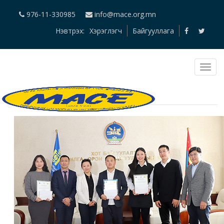
976-11-330985
info@mace.org.mn
Нэвтрэх:
Хэрэглэгч
Байгууллага