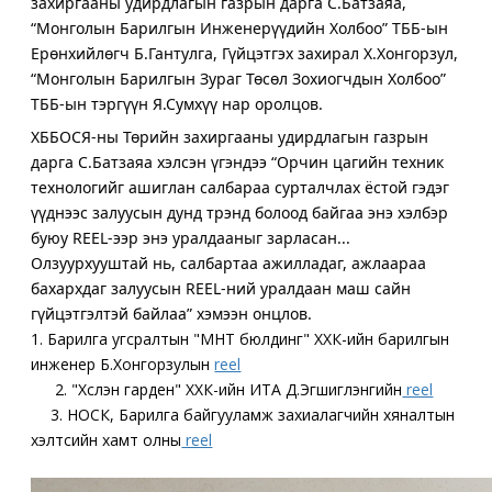
захиргааны удирдлагын газрын дарга С.Батзаяа,
“Монголын Барилгын Инженерүүдийн Холбоо” ТББ-ын
Ерөнхийлөгч Б.Гантулга, Гүйцэтгэх захирал Х.Хонгорзул,
“Монголын Барилгын Зураг Төсөл Зохиогчдын Холбоо”
ТББ-ын тэргүүн Я.Сумхүү нар оролцов.
ХББОСЯ-ны Төрийн захиргааны удирдлагын газрын
дарга С.Батзаяа хэлсэн үгэндээ “Орчин цагийн техник
технологийг ашиглан салбараа сурталчлах ёстой гэдэг
үүднээс залуусын дунд трэнд болоод байгаа энэ хэлбэр
буюу REEL-ээр энэ уралдааныг зарласан...
Олзуурхууштай нь, салбартаа ажилладаг, ажлаараа
бахархдаг залуусын REEL-ний уралдаан маш сайн
гүйцэтгэлтэй байлаа” хэмээн онцлов.
1. Барилга угсралтын "МНТ бюлдинг" ХХК-ийн барилгын
инженер Б.Хонгорзулын
reel
2. "Хүслэн гарден" ХХК-ийн ИТА Д.Эгшиглэнгийн
reel
3. НОСК, Барилга байгууламж захиалагчийн хяналтын
хэлтсийн хамт олны
reel