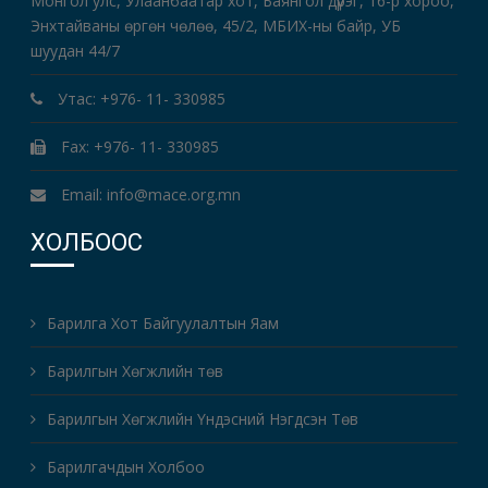
Монгол улс, Улаанбаатар хот, Баянгол дүүрэг, 16-р хороо,
Энхтайваны өргөн чөлөө, 45/2, МБИХ-ны байр, УБ
шуудан 44/7
Утас: +976- 11- 330985
Fax: +976- 11- 330985
Email: info@mace.org.mn
ХОЛБООС
Барилга Хот Байгуулалтын Яам
Барилгын Хөгжлийн төв
Барилгын Хөгжлийн Үндэсний Нэгдсэн Төв
Барилгачдын Холбоо