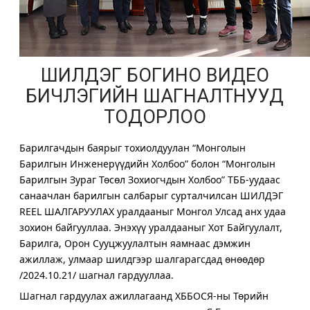
ШИЛДЭГ БОГИНО ВИДЕО
БИЧЛЭГИЙН ШАГНАЛТНУУД
ТОДОРЛОО
Барилгачдын баярыг тохиолдуулан “Монголын
Барилгын Инженерүүдийн Холбоо” болон “Монголын
Барилгын Зураг Төсөл Зохиогчдын Холбоо” ТББ-уудаас
санаачлан барилгын салбарыг сурталчилсан ШИЛДЭГ
REEL ШАЛГАРУУЛАХ уралдааныг Монгол Улсад анх удаа
зохион байгууллаа. Энэхүү уралдааныг Хот Байгуулалт,
Барилга, Орон Сууцжуулалтын яамнаас дэмжин
ажиллаж, улмаар шилдгээр шалгарагсдад өнөөдөр
/2024.10.21/ шагнал гардууллаа.
Шагнал гардуулах ажиллагаанд ХББОСЯ-ны Төрийн