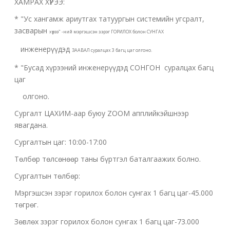
ХАМРАХ ХҮРЭЭ:
* "Ус хангамж ариутгах татуургын системийн угсралт,
засварын
хүрээ" -ний мэргэшсэн зэрэг ГОРИЛОХ болон СУНГАХ
инженерүүдэд
ЗААВАЛ суралцах 3 багц цаг олгоно.
* "Бусад хүрээний инженерүүдэд СОНГОН суралцах багц
цаг
олгоно.
Сургалт ЦАХИМ-аар буюу ZOOM апплийкэйшнээр
явагдана.
Сургалтын цаг: 10:00-17:00
Төлбөр төлсөнөөр таны бүртгэл баталгаажих болно.
Сургалтын төлбөр:
Мэргэшсэн зэрэг горилох болон сунгах 1 багц цаг-45.000
төгрөг.
Зөвлөх зэрэг горилох болон сунгах 1 багц цаг-73.000