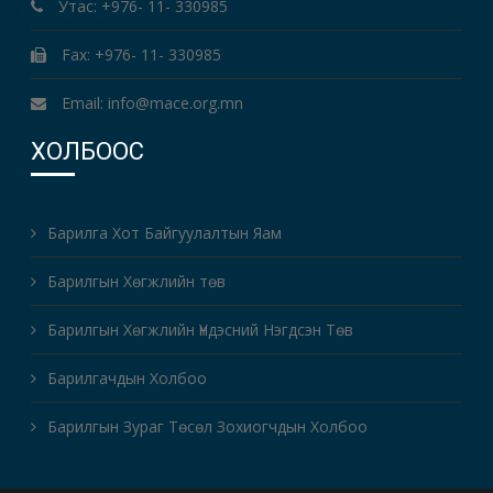
Утас: +976- 11- 330985
Fax: +976- 11- 330985
Email: info@mace.org.mn
ХОЛБООС
Барилга Хот Байгуулалтын Яам
Барилгын Хөгжлийн төв
Барилгын Хөгжлийн Үндэсний Нэгдсэн Төв
Барилгачдын Холбоо
Барилгын Зураг Төсөл Зохиогчдын Холбоо