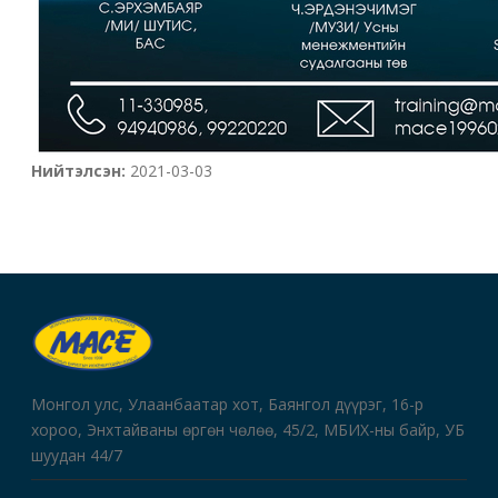
Нийтэлсэн:
2021-03-03
Монгол улс, Улаанбаатар хот, Баянгол дүүрэг, 16-р
хороо, Энхтайваны өргөн чөлөө, 45/2, МБИХ-ны байр, УБ
шуудан 44/7