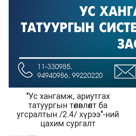
"Ус хангамж, ариутгах
татуургын төлөвлөлт ба
угсралтын /2.4/ хүрээ"-ний
цахим сургалт