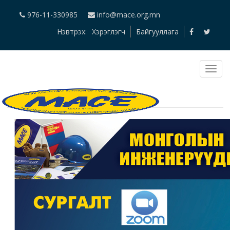
976-11-330985
info@mace.org.mn
Нэвтрэх:
Хэрэглэгч
Байгууллага