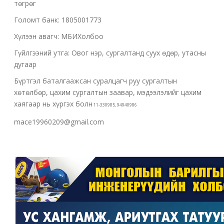
төгрөг
Голомт банк: 1805001773
Хүлээн авагч: МБИХолбоо
Гүйлгээний утга: Овог нэр, сургалтанд суух өдөр, утасны
дугаар
Бүртгэл баталгаажсан суралцагч руу сургалтын
хөтөлбөр, цахим сургалтын заавар, мэдээлэлийг цахим
хаягаар нь хүргэх болн
11-330985, 94940986
mace19960209@gmail.com